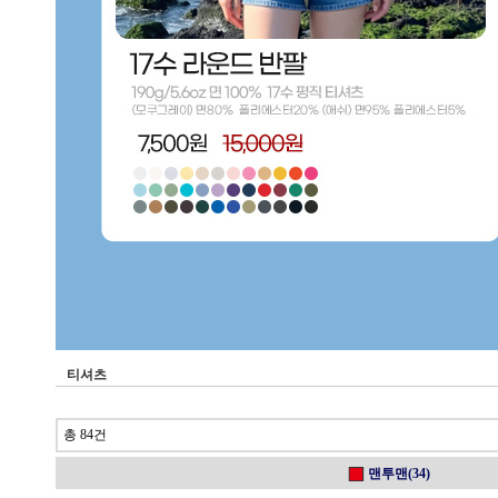
티셔츠
총 84건
맨투맨(34)