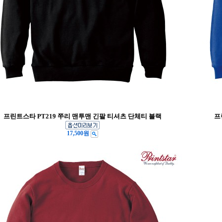
프린트스타 PT219 쭈리 맨투맨 긴팔 티셔츠 단체티 블랙
프
17,500원