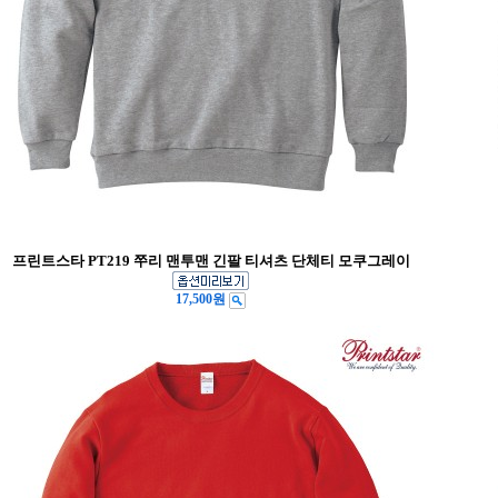
프린트스타 PT219 쭈리 맨투맨 긴팔 티셔츠 단체티 모쿠그레이
17,500원