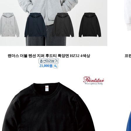
랜더스 더블 텐션 지퍼 후드티 특양면 HZ52 4색상
프린
21,000원