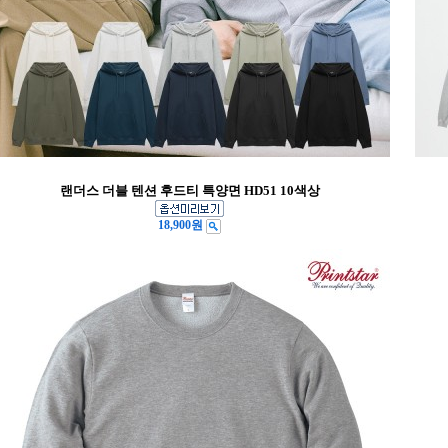
랜더스 더블 텐션 후드티 특양면 HD51 10색상
18,900원