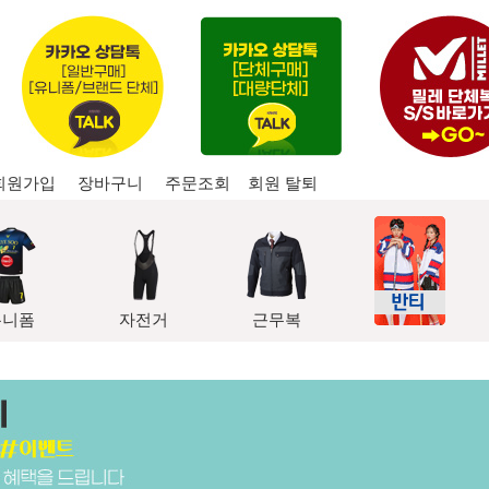
회원가입
장바구니
주문조회
회원 탈퇴
유니폼
자전거
근무복