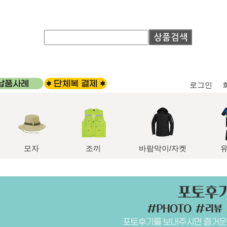
로그인
모자
조끼
바람막이/자켓