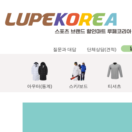
질문과 대답
단체상담(견적)
아우터(동계)
스키/보드
티셔츠