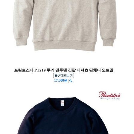
프린트스타 PT219 쭈리 맨투맨 긴팔 티셔츠 단체티 오트밀
17,500원