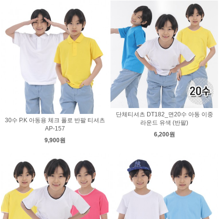
단체티셔츠 DT182_면20수 아동 이중
30수 P.K 아동용 체크 폴로 반팔 티셔츠
라운드 유색 (반팔)
AP-157
6,200원
9,900원