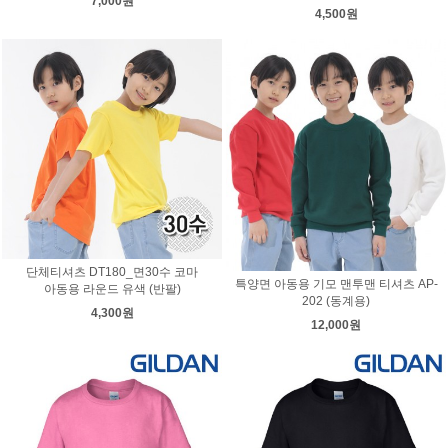
7,000원
4,500원
단체티셔츠 DT180_면30수 코마
특양면 아동용 기모 맨투맨 티셔츠 AP-
아동용 라운드 유색 (반팔)
202 (동계용)
4,300원
12,000원