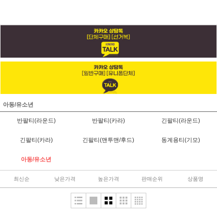
아동/유소년
반팔티(라운드)
반팔티(카라)
긴팔티(라운드)
긴팔티(카라)
긴팔티(맨투맨/후드)
동계용티(기모)
아동/유소년
최신순
낮은가격
높은가격
판매순위
상품명