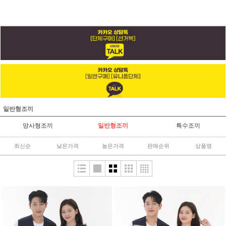
일반형조끼
망사형조끼
일반형조끼
특수조끼
최신순
낮은가격
높은가격
판매순위
상품명