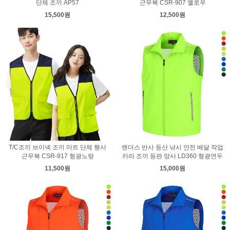
단체 조끼 AP57
근무복 CSR-907 옐로우
15,500원
12,500원
T/C조끼 브이넥 조끼 마트 단체 행사
랜더스 반사 등산 낚시 안전 배달 작업
근무복 CSR-917 형광노랑
카라 조끼 등판 망사 LD360 형광연두
11,500원
15,000원