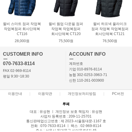
윌비 스마트 점퍼 작업복
윌비 웜업 다운필 점퍼
윌비 하프넥 울라이크
작업복점퍼 회사단체복
작업복 작업복점퍼
점퍼 작업복 작업복점퍼
CT116
회사단체복 CT120
회사단체복 CT121
28,000원
75,500원
76,500원
CUSTOMER INFO
ACCOUNT INFO
ㅡ
ㅡ
070-7633-8114
계좌번호
기업 010-8976-8114
FAX 02-969-8114
농협 302-0253-3963-71
평일 9:30~18:30
신한 110-261-003900
이용안내
이용약관
개인정보처리방침
PC버전
루페
대표 : 유성현 ㅣ 개인정보 보호 책임자 : 유성현
사업자 등록번호 : 209-11-25701
통신판매업신고번호 : 제 2023-서울동대문-1167 호
전화 : 070-7633-8114 ㅣ 팩스 : 02-969-8114
주소 : 서울시 동대문구 신이문로4길 45