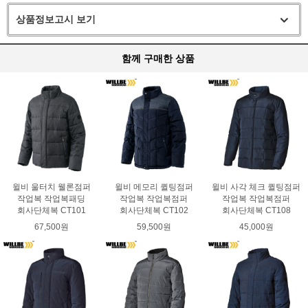
상품정보고시 보기
함께 구매한 상품
윌비 울터치 웰론점퍼
윌비 메모리 퀼팅점퍼
윌비 사각 체크 퀼팅점퍼
작업복 작업복패딩
작업복 작업복점퍼
작업복 작업복점퍼
회사단체복 CT101
회사단체복 CT102
회사단체복 CT108
67,500원
59,500원
45,000원