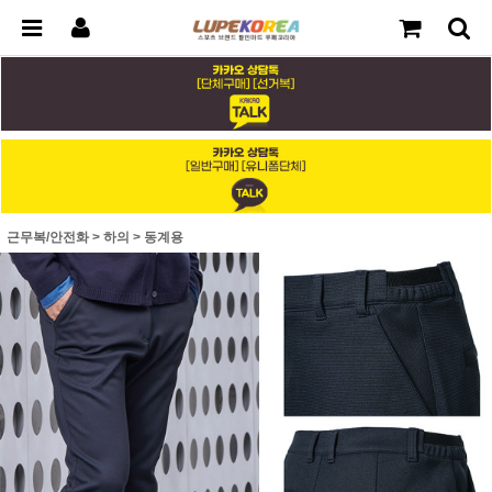
근무복/안전화
>
하의
>
동계용