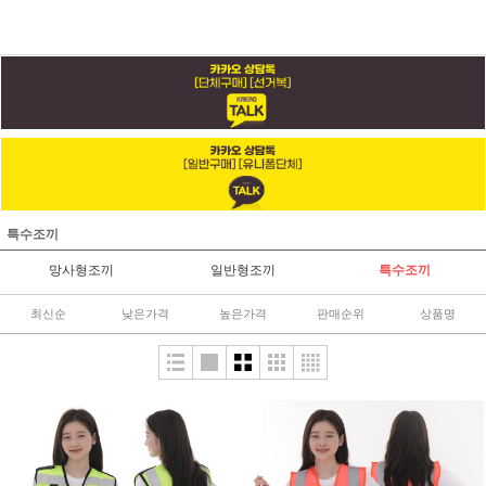
특수조끼
망사형조끼
일반형조끼
특수조끼
최신순
낮은가격
높은가격
판매순위
상품명