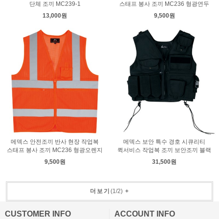
단체 조끼 MC239-1
스태프 봉사 조끼 MC236 형광연두
13,000원
9,500원
메덱스 안전조끼 반사 현장 작업복
메덱스 보안 특수 경호 시큐리티
스태프 봉사 조끼 MC236 형광오렌지
퀵서비스 작업복 조끼 보안조끼 블랙
9,500원
31,500원
더보기
(
1
/
2
)
+
CUSTOMER INFO
ACCOUNT INFO