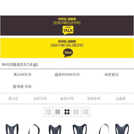
타이즈팬츠(3.5.7.9.빕)
폭스바이크
글로리아바이크
세컨윈드
동계용 슈트
최신순
낮은가격
높은가격
판매순위
상품명