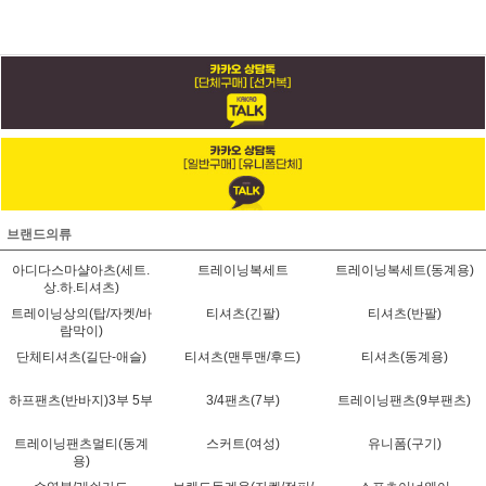
브랜드의류
아디다스마샬아츠(세트.
트레이닝복세트
트레이닝복세트(동계용)
상.하.티셔츠)
트레이닝상의(탑/자켓/바
티셔츠(긴팔)
티셔츠(반팔)
람막이)
단체티셔츠(길단-애슬)
티셔츠(맨투맨/후드)
티셔츠(동계용)
하프팬츠(반바지)3부 5부
3/4팬츠(7부)
트레이닝팬츠(9부팬츠)
트레이닝팬츠멀티(동계
스커트(여성)
유니폼(구기)
용)