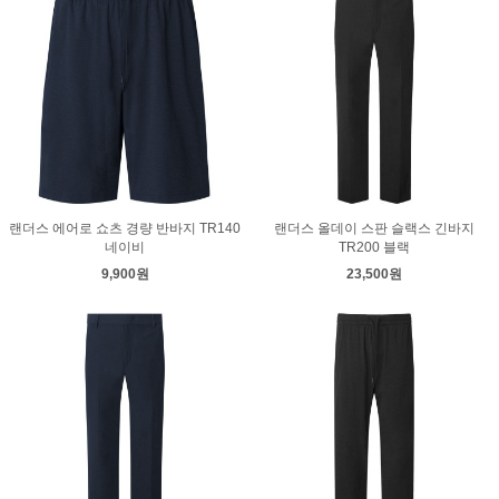
랜더스 에어로 쇼츠 경량 반바지 TR140
랜더스 올데이 스판 슬랙스 긴바지
네이비
TR200 블랙
9,900원
23,500원