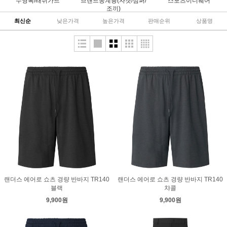
수영복/래쉬가드
브랜드동계용(자켓/점퍼/
스포츠이너웨어
조끼)
최신순
낮은가격
높은가격
판매순위
상품명
랜더스 에어로 쇼츠 경량 반바지 TR140
랜더스 에어로 쇼츠 경량 반바지 TR140
블랙
챠콜
9,900원
9,900원