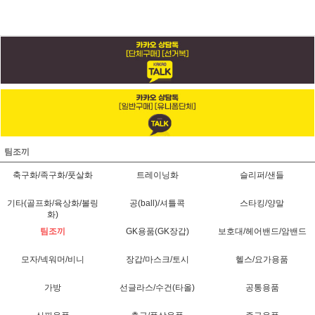
팀조끼
축구화/족구화/풋살화
트레이닝화
슬리퍼/샌들
기타(골프화/육상화/볼링
공(ball)/셔틀콕
스타킹/양말
화)
팀조끼
GK용품(GK장갑)
보호대/헤어밴드/암밴드
모자/넥워머/비니
장갑/마스크/토시
헬스/요가용품
가방
선글라스/수건(타올)
공통용품