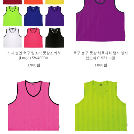
스타 성인 축구 팀조끼 풋살조끼 V
축구 농구 풋살 체육대회 행사 망사
(Large) SW4003V
팀조끼 C-931 퍼플
3,900원
3,000원