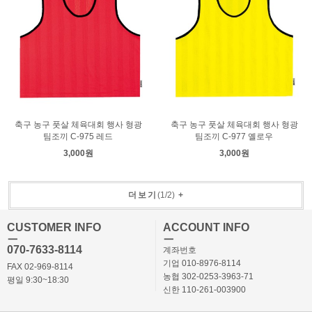
축구 농구 풋살 체육대회 행사 형광
축구 농구 풋살 체육대회 행사 형광
팀조끼 C-975 레드
팀조끼 C-977 옐로우
3,000원
3,000원
더보기
(
1
/
2
)
+
CUSTOMER INFO
ACCOUNT INFO
ㅡ
ㅡ
070-7633-8114
계좌번호
기업 010-8976-8114
FAX 02-969-8114
농협 302-0253-3963-71
평일 9:30~18:30
신한 110-261-003900