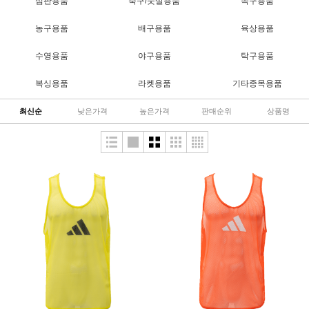
심판용품
축구/풋살용품
족구용품
농구용품
배구용품
육상용품
수영용품
야구용품
탁구용품
복싱용품
라켓용품
기타종목용품
최신순
낮은가격
높은가격
판매순위
상품명