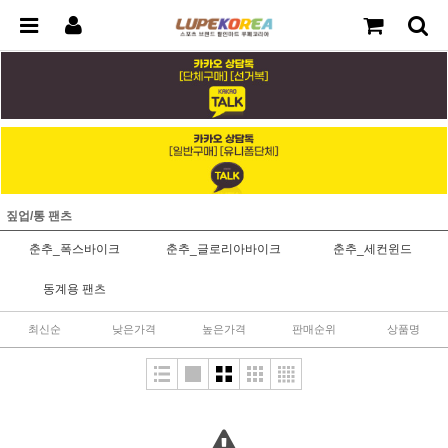
짚업/통 팬츠
춘추_폭스바이크
춘추_글로리아바이크
춘추_세컨윈드
동계용 팬츠
최신순
낮은가격
높은가격
판매순위
상품명