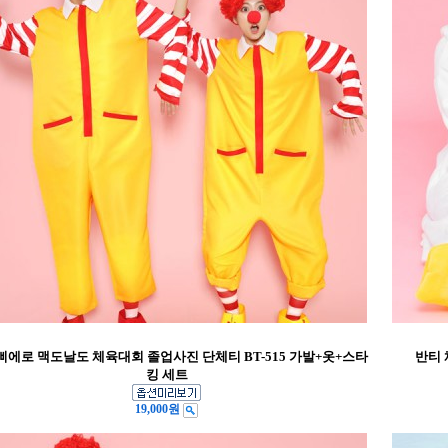
삐에로 맥도날도 체육대회 졸업사진 단체티 BT-515 가발+옷+스타
반티 
킹 세트
19,000원