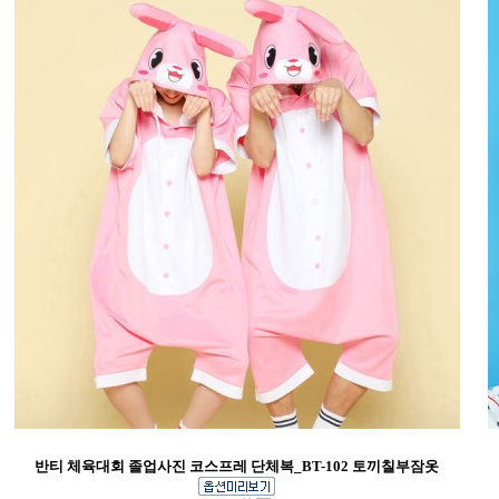
반티 체육대회 졸업사진 코스프레 단체복_BT-102 토끼칠부잠옷