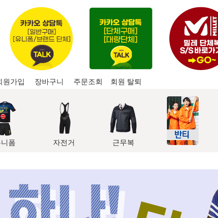
회원가입
장바구니
주문조회
회원 탈퇴
유니폼
자전거
근무복