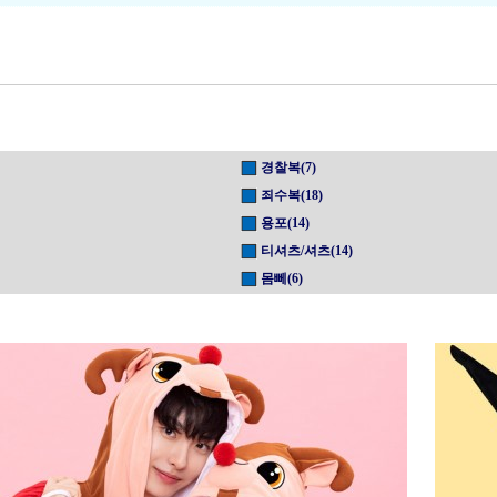
경찰복(7)
죄수복(18)
용포(14)
티셔츠/셔츠(14)
몸뻬(6)