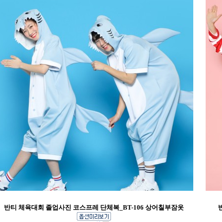
반티 체육대회 졸업사진 코스프레 단체복_BT-106 상어칠부잠옷