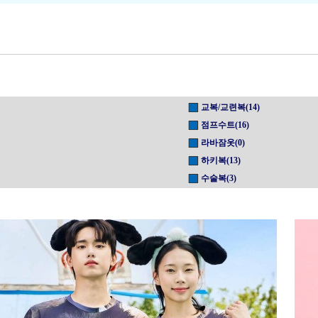
교복/교련복(14)
점프수트(16)
라바잠옷(0)
하키복(13)
수술복(3)