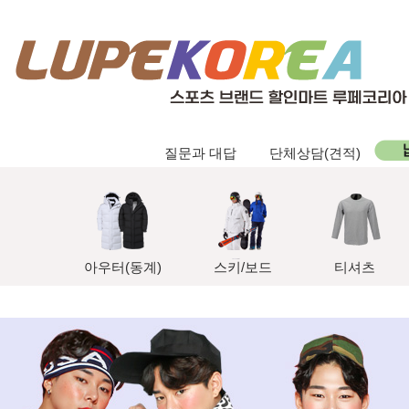
질문과 대답
단체상담(견적)
아우터(동계)
스키/보드
티셔츠