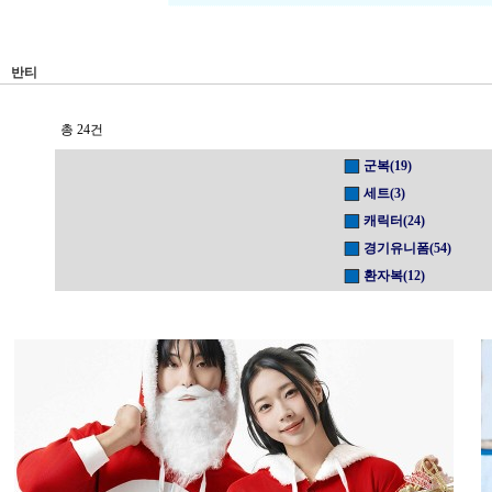
반티
총 24건
군복(19)
세트(3)
캐릭터(24)
경기유니폼(54)
환자복(12)