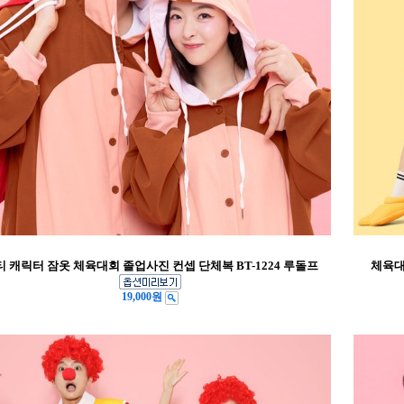
티 캐릭터 잠옷 체육대회 졸업사진 컨셉 단체복 BT-1224 루돌프
체육대
19,000원