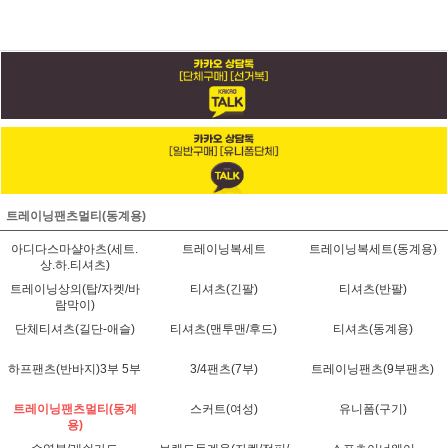
트레이닝팬츠멀티(동계용)
아디다스마샬아츠(세트.
트레이닝복세트
트레이닝복세트(동계용)
상.하.티셔츠)
트레이닝상의(탑/자켓/바
티셔츠(긴팔)
티셔츠(반팔)
람막이)
단체티셔츠(길단-애슬)
티셔츠(맨투맨/후드)
티셔츠(동계용)
하프팬츠(반바지)3부 5부
3/4팬츠(7부)
트레이닝팬츠(9부팬츠)
트레이닝팬츠멀티(동계
스커트(여성)
유니폼(구기)
용)