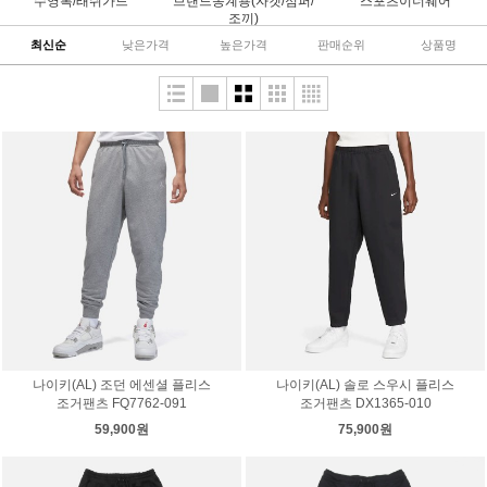
수영복/래쉬가드
브랜드동계용(자켓/점퍼/
스포츠이너웨어
조끼)
최신순
낮은가격
높은가격
판매순위
상품명
나이키(AL) 조던 에센셜 플리스
나이키(AL) 솔로 스우시 플리스
조거팬츠 FQ7762-091
조거팬츠 DX1365-010
59,900원
75,900원